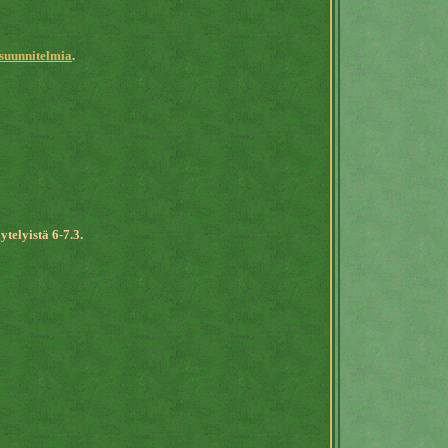
suunnitelmia
.
telyistä 6-7.3.