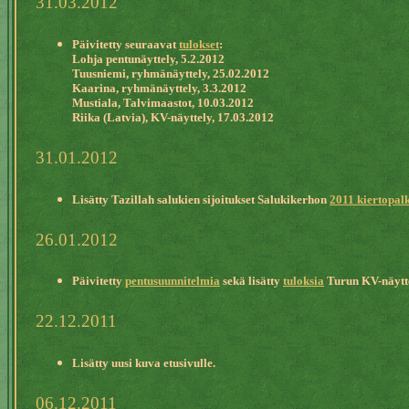
31.03.2012
Päivitetty seuraavat
tulokset
:
Lohja pentunäyttely, 5.2.2012
Tuusniemi, ryhmänäyttely, 25.02.2012
Kaarina, ryhmänäyttely, 3.3.2012
Mustiala, Talvimaastot, 10.03.2012
Riika (Latvia), KV-näyttely, 17.03.2012
31.01.2012
Lisätty Tazillah salukien sijoitukset Salukikerhon
2011 kiertopal
26.01.2012
Päivitetty
pentusuunnitelmia
sekä lisätty
tuloksia
Turun KV-näytte
22.12.2011
Lisätty uusi kuva etusivulle.
06.12.2011