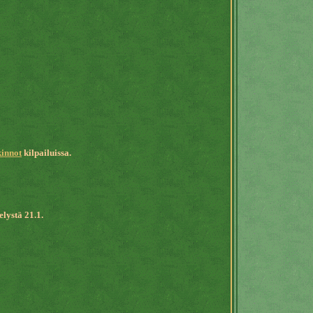
kinnot
kilpailuissa.
lystä 21.1.