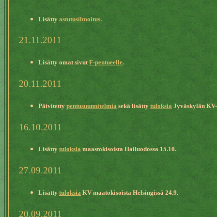
Lisätty
astutusilmoitus
.
21.11.2011
Lisätty omat sivut
F-pentueelle
.
20.11.2011
Päivitetty
pentusuunnitelmia
sekä lisätty
tuloksia
Jyväskylän KV-n
16.10.2011
Lisätty
tuloksia
maastokisoista Hailuodossa 15.10.
27.09.2011
Lisätty
tuloksia
KV-maatokisoista Helsingissä 24.9.
20.09.2011