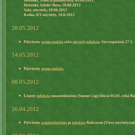
Helsinki, SSaK:n päänäyttely, 09.06.2012
Helsinki, Saluki Show, 10.06.2012
Salo, näyttely, 10.06.2012
Kotka, KV-näyttely, 16.6.2012
28.05.2012
Päivitetty
pentu-uutisia
sekä
näyttelytuloksia
Järvenpäästä 27.5.
14.05.2012
Päivitetty
pentu-uutisia
.
08.05.2012
Lisätty
tuloksia
maastokisoista (Suomi Cup) Iitissä 05.05. sekä R
26.04.2012
Päivitetty
astutusilmoitus
ja
tuloksia
Rakveren (Viro) näyttelyistä